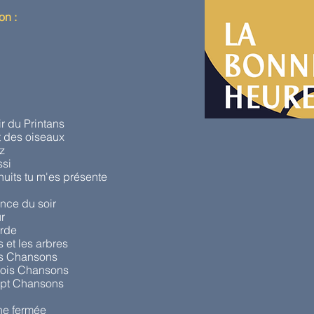
on :
r du Printans
 des oiseaux
z
ssi
nuits tu m'es présente
nce du soir
r
rde
 et les arbres
ois Chansons
Trois Chansons
Sept Chansons
he fermée