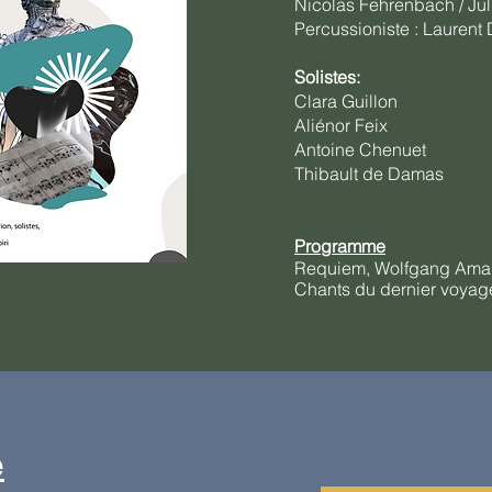
Nicolas Fehrenbach / Ju
Percussioniste : Laurent
Solistes:
Clara Guillon
Aliénor Feix
Antoine Chenuet
Thibault de Damas
Programme
Requiem, Wolfgang Amad
Chants du dernier voyage
e