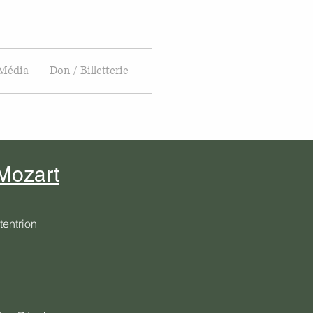
Média
Don / Billetterie
Mozart
entrion