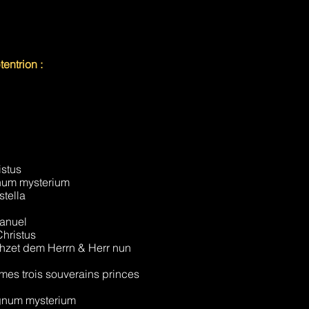
ntrion :
istus
num mysterium
stella
manuel
hristus
hzet dem Herrn & Herr nun
mes trois souverains princes
gnum mysterium