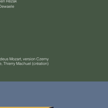
lien Rézak
 Dewaele
eus Mozart, version Czerny
, Thierry Machuel (création)