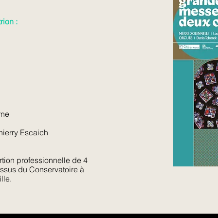
ion :
rne
ierry Escaich​
tion professionnelle de 4
issus du Conservatoire à
lle.