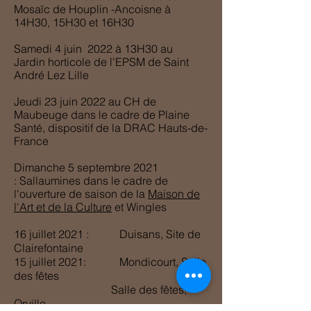
Mosaïc de Houplin -Ancoisne à
14H30, 15H30 et 16H30
Samedi
4 juin 2022 à 13H30 au
Jardin
horticole
de l'EPSM de Saint
André Lez Lille
Jeudi 23 juin 2022 au CH de
Maubeuge dans
le cadre de
Plaine
Santé, dispositif de la DRAC Hauts-de-
France
Dimanche 5 septembre 2021
:
Sallaumines d
ans le cadre de
l'ouverture de saison de la
Maison de
l'Art et de la Culture
et Wingles
16 juillet 2021 : Duisans, Site de
Clairefontaine
15 juillet 2021: Mondicourt, Salle
des fêtes
Salle des fêtes,
Orville