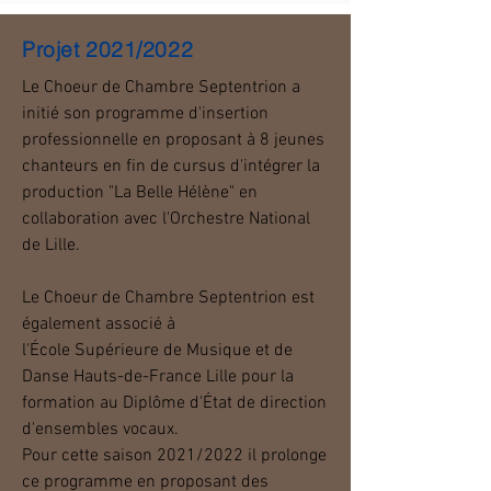
Projet 2021/2022
Le Choeur de
Chambre
Septentrion a
initié son programme d'insertion
professionnelle en proposant à 8 jeunes
chanteurs en fin de cursus d'intégrer la
production "La Belle Hélène" en
collaboration avec l'Orchestre National
de Lille.
Le Choeur de Chambre Septentrion est
également
associé
à
l'École
Supérieure
de Musique et de
Danse Hauts-de-France Lille pour la
formation au Diplôme d'État de direction
d'ensembles vocaux.
Pour cette saison 2021/2022 il prolonge
ce
programme
en
proposant
des