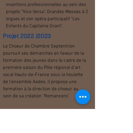
insertions professionnelles au sein des
projets "Vice Versa", Grandes Messes à 2
orgues et son opéra participatif "Les
Enfants du Capitaine Grant".
Projet 2022 /2023
Le Choeur de
Chambre Septentrion
poursuit ses démarches en faveur de la
formation des jeunes dans le cadre de la
première saison du Pôle régional d'art
vocal Hauts-de-France sous la houlette
de l'ensemble Aedes, il propose une
formation à la direction de choeur au
sein de sa création "Romancero".