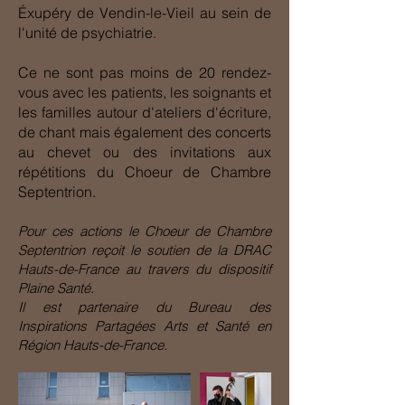
Éxupéry de Vendin-le-Vieil au sein de
l'unité de psychiatrie.
Ce ne sont pas moins de 20 rendez-
vous avec les patients, les soignants et
les familles autour d'ateliers d'écriture,
de chant mais également des concerts
au
chevet
ou des invitations aux
répétitions du Choeur de Chambre
Septentrion.
Pour ces actions le Choeur de Chambre
Septentrion reçoit le soutien de la DRAC
Hauts-de-France au travers du dispositif
Plaine Santé.
Il est partenaire du Bureau des
Inspirations Partagées Arts et Santé en
Région Hauts-de-France.