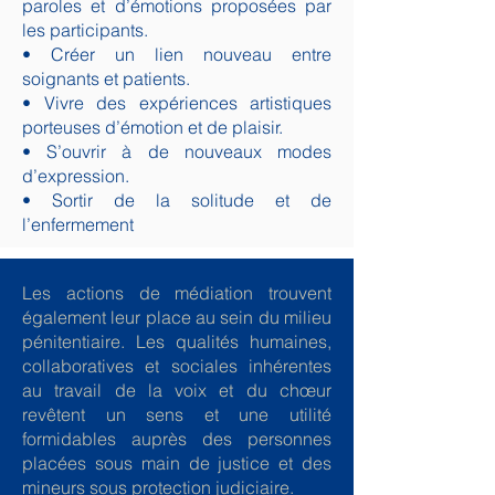
paroles et d’émotions proposées par
les participants.
• Créer un lien nouveau entre
soignants et patients.
• Vivre des expériences artistiques
porteuses d’émotion et de plaisir.
• S’ouvrir à de nouveaux modes
d’expression.
• Sortir de la solitude et de
l’enfermement
Les actions de médiation trouvent
également leur place au sein du milieu
pénitentiaire. Les qualités humaines,
collaboratives et sociales inhérentes
au travail de la voix et du chœur
revêtent un sens et une utilité
formidables auprès des personnes
placées sous main de justice et des
mineurs sous protection judiciaire.