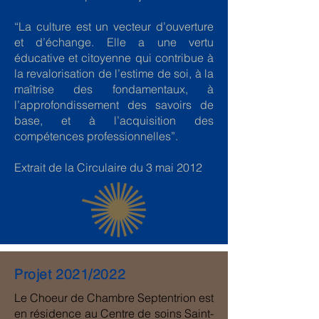
“La culture est un vecteur d’ouverture
et d’échange. Elle a une vertu
éducative et citoyenne qui contribue à
la revalorisation de l’estime de soi, à la
maîtrise des fondamentaux, à
l’approfondissement des savoirs de
base, et à l’acquisition des
compétences professionnelles”.
Extrait de la Circulaire du 3 mai 2012
Projet 2021/2022
Le Choeur de Chambre Septentrion est
en résidence au Centre de soins Saint-