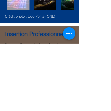
Crédit photo : Ugo Ponte (ONL)
I
nsertion Professionnelle
Pour cette production, le Choeur de
Chambre
Septentrion
a permis à 8
chanteurs en fin de formation dans les
conservatoires de la Région Hauts-de-
France de bénéficier d'un stage en
immersion professionnelle.